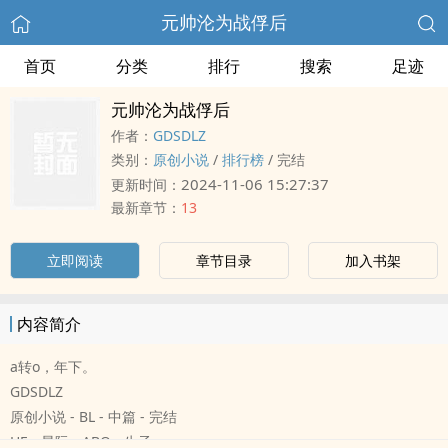
元帅沦为战俘后
首页
分类
排行
搜索
足迹
元帅沦为战俘后
作者：
GDSDLZ
类别：
原创小说
/
排行榜
/
完结
2024-11-06 15:27:37
更新时间：
最新章节：
13
立即阅读
章节目录
加入书架
内容简介
a转o，年下。
GDSDLZ
原创小说 - BL - 中篇 - 完结
HE - 星际 - ABO - 生子