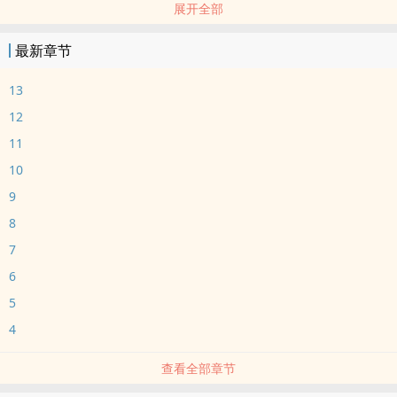
展开全部
‎‍高‍‌H‎
联邦败于帝国的第一周，元帅为保住最后的民主火种，自愿成为战
最新章节
俘，进入帝国。
新皇曾是元帅的继子，十年前差点死在元帅剑下。
13
第二周，元帅被皇帝改造成了omega。
12
*
11
排雷：
10
abo背景，小学生设定，封建狗血。
前期大量颜色，后期主走剧情。
9
8
7
6
5
4
查看全部章节