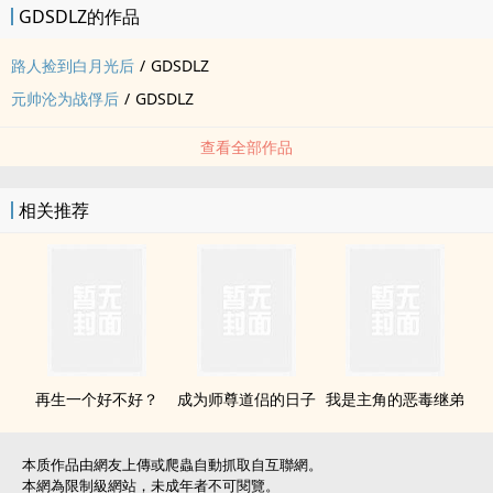
GDSDLZ的作品
路人捡到白月光后
/
GDSDLZ
元帅沦为战俘后
/
GDSDLZ
查看全部作品
相关推荐
再生一个好不好？
成为师尊道侣的日子
我是主角的恶毒继弟
本质作品由網友上傳或爬蟲自動抓取自互聯網。
本網為限制級網站，未成年者不可閱覽。