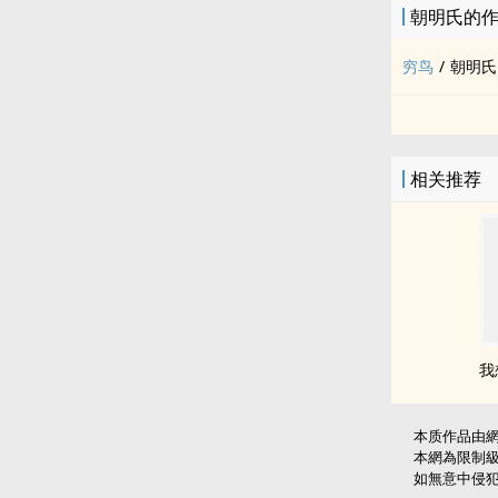
朝明氏的
穷鸟
/
朝明氏
相关推荐
我
本质作品由
本網為限制
如無意中侵