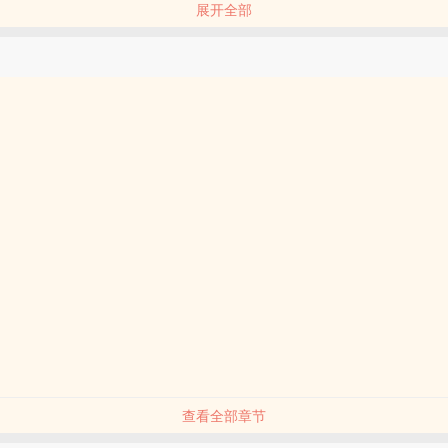
展开全部
西
子和他无情的父亲。
个男人十几年，一朝见面就被狠狠打脸。
车祸带走，然后……
年前？
了！
到了年轻时候的爸爸。
洁重生后攻洁！双洁。
查看全部章节