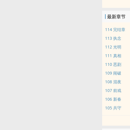
贺俊义×贺小
一个未成年儿
最新章节
贺小西苦等那
直到他被意外
114 完结章
回到了二十多
113 执念
不，这不重要
112 光明
问题是，他见
111 真相
——————
重生文。
110 恶剧
❗重生前攻不
109 闹破
108 混夜
107 前戏
106 新春
105 共守