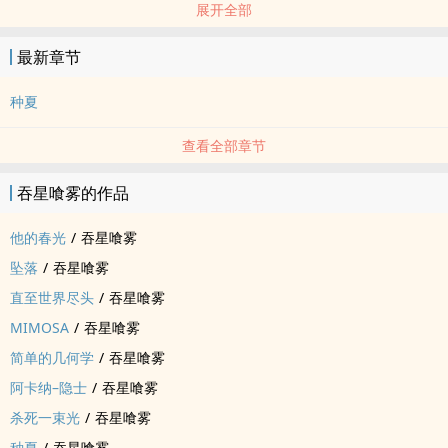
展开全部
最新章节
种夏
查看全部章节
吞星喰雾的作品
他的春光
/
吞星喰雾
坠落
/
吞星喰雾
直至世界尽头
/
吞星喰雾
MIMOSA
/
吞星喰雾
简单的几何学
/
吞星喰雾
阿卡纳–隐士
/
吞星喰雾
杀死一束光
/
吞星喰雾
种夏
/
吞星喰雾