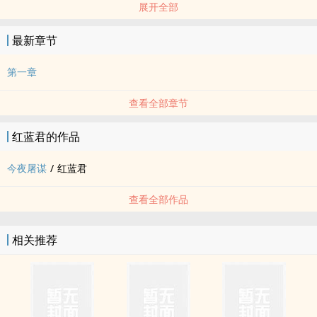
展开全部
*沉默的羔羊au，含部分tv设定，私设很多，请无视本文一切精神分
析、犯罪追查等相关内容
最新章节
第一章
查看全部章节
红蓝君的作品
今夜屠谋
/
红蓝君
查看全部作品
相关推荐