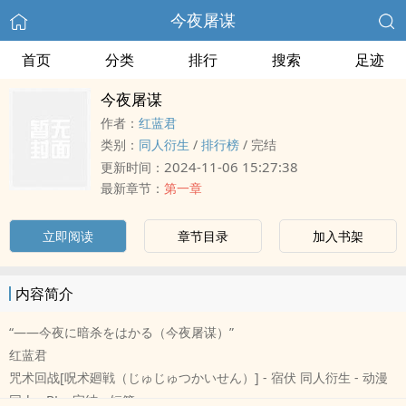
今夜屠谋
首页
分类
排行
搜索
足迹
今夜屠谋
作者：
红蓝君
类别：
同人衍生
/
排行榜
/
完结
2024-11-06 15:27:38
更新时间：
最新章节：
第一章
立即阅读
章节目录
加入书架
内容简介
“——今夜に暗杀をはかる（今夜屠谋）”
红蓝君
咒术回战[呪术廻戦（じゅじゅつかいせん）] - 宿伏 同人衍生 - 动漫
同人 - BL - 完结 - 短篇