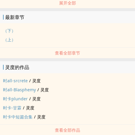
展开全部
Warning：双性攻，泥攻玩攻，指奸，磨批，鬼父，下药，‎‌口‎交‎，睡
奸，拍摄，恐怖元素，很多很多很多变态要素
最新章节
时卡 + 小瑾←戈贝利尔 阴阳双拼异食癖攻抚慰风味，rpg恐游+正常
文体拼插
（下）
（上）
查看全部章节
灵度的作品
时all-srcrete
/
灵度
时all-Blasphemy
/
灵度
时卡plunder
/
灵度
时卡-甘霖
/
灵度
时卡中短篇合集
/
灵度
查看全部作品