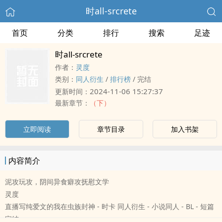
时all-srcrete
首页
分类
排行
搜索
足迹
时all-srcrete
作者：
灵度
类别：
同人衍生
/
排行榜
/
完结
2024-11-06 15:27:37
更新时间：
最新章节：
（下）
立即阅读
章节目录
加入书架
内容简介
泥攻玩攻，阴间异食癖攻抚慰文学
灵度
直播写纯爱文的我在虫族封神 - 时卡 同人衍生 - 小说同人 - BL - 短篇
完结