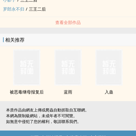
罗郎永不归
/
三王二后
查看全部作品
相关推荐
被恶毒继母报复后
蓝雨
入蛊
本质作品由網友上傳或爬蟲自動抓取自互聯網。
本網為限制級網站，未成年者不可閱覽。
如無意中侵犯了您的權利，敬請聯系我們。