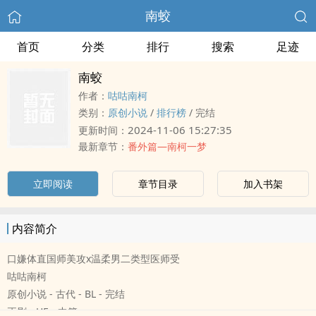
南蛟
首页
分类
排行
搜索
足迹
南蛟
作者：
咕咕南柯
类别：
原创小说
/
排行榜
/
完结
2024-11-06 15:27:35
更新时间：
最新章节：
番外篇—南柯一梦
立即阅读
章节目录
加入书架
内容简介
口嫌体直国师美攻x温柔男二类型医师受
咕咕南柯
原创小说 - 古代 - BL - 完结
正剧 - HE - 中篇