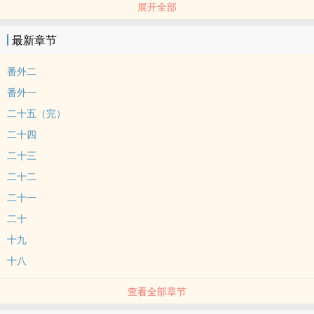
展开全部
谢安 X 林程
副CP：
最新章节
张翔 X 李予吉
谢承宇 X 李予祥
番外二
林程有写日记的习惯，一年以一本为一个单位。
番外一
林程会在封面写上这是哪一年的日记本，因此就算日记本还有剩余的
二十五（完）
空白页面，每到新的一年，林程还是会换新的一本日记本。
二十四
不过林程偶尔会偷懒不写日记，毕竟每一天都过得大同小异。
二十三
二十二
二十一
二十
十九
十八
查看全部章节