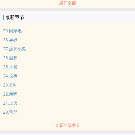
展开全部
一觉醒来，白时中被关在了精神病院。
在这里，医生是性格冷淡的局外者。
最新章节
护士是半夜静悄悄站在床边监督你有没有吃药的监督者。
病人是暗戳戳用一双双空洞眼睛窥视你的觊觎者。
29.回家吧
而你，白时中，你是一个再普通不过的普通人。
28.异界
所以要如何逃离这家精神病院？
27.漂亮小鬼
26.噩梦
25.木簪
24.往事
23.香味
22.亲嘴
21.上火
20.蕾丝
查看全部章节