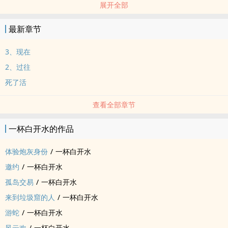
展开全部
祁佟×祁冬
最新章节
3、现在
2、过往
死了活
查看全部章节
一杯白开水的作品
体验炮灰身份
/
一杯白开水
邀约
/
一杯白开水
孤岛交易
/
一杯白开水
来到垃圾窟的人
/
一杯白开水
游蛇
/
一杯白开水
风云欢
/
一杯白开水