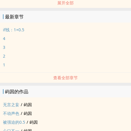
展开全部
我们三个人把日子过好比什幺都重要！
最新章节
if线：1×0.5
4
3
2
1
查看全部章节
屿因的作品
无言之妄
/
屿因
不动声色
/
屿因
被强迫的0.5
/
屿因
心口不一
/
屿因