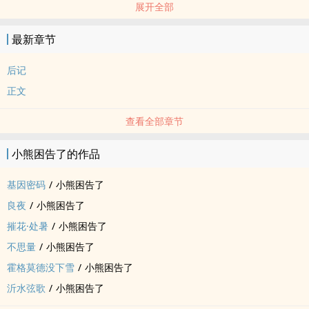
展开全部
施展x胡春杨
环球影城对于他们而言好像是个锚点，终于此，也再次始于此。
最新章节
哈利波特重映了，他们也能重新开始了。
后记
正文
查看全部章节
小熊困告了的作品
基因密码
/
小熊困告了
良夜
/
小熊困告了
摧花·处暑
/
小熊困告了
不思量
/
小熊困告了
霍格莫德没下雪
/
小熊困告了
沂水弦歌
/
小熊困告了