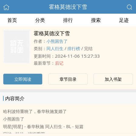
霍格莫德没下雪
首页
分类
排行
搜索
足迹
霍格莫德没下雪
作者：
小熊困告了
类别：
同人衍生
/
排行榜
/
完结
2024-11-06 15:27:33
更新时间：
最新章节：
后记
立即阅读
章节目录
加入书架
内容简介
哈利波特重映了，春华秋施复婚了
小熊困告了
明星[明星] - 春华秋施 同人衍生 - BL - 短篇
完结 - 轻松 - 破镜重圆