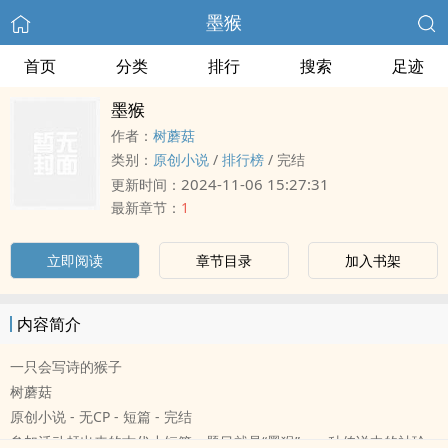
墨猴
首页
分类
排行
搜索
足迹
墨猴
作者：
树蘑菇
类别：
原创小说
/
排行榜
/
完结
2024-11-06 15:27:31
更新时间：
最新章节：
1
立即阅读
章节目录
加入书架
内容简介
一只会写诗的猴子
树蘑菇
原创小说 - 无CP - 短篇 - 完结
参加活动赶出来的古代小短篇，题目就是“墨猴”，一种传说中的袖珍