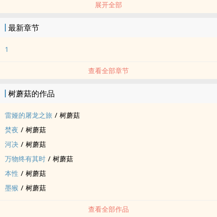
展开全部
猴子，文人墨客的桌面宠物，详见鲁迅《狗·猫·鼠》。
据说墨猴能磨墨递纸，但是能写诗什幺的是我瞎编的。
最新章节
1
查看全部章节
树蘑菇的作品
雷娅的屠龙之旅
/
树蘑菇
焚夜
/
树蘑菇
河决
/
树蘑菇
万物终有其时
/
树蘑菇
本性
/
树蘑菇
墨猴
/
树蘑菇
查看全部作品