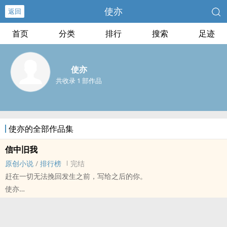
使亦
返回
首页
分类
排行
搜索
足迹
使亦
共收录 1 部作品
使亦的全部作品集
信中旧我
原创小说
/
排行榜
完结
赶在一切无法挽回发生之前，写给之后的你。
使亦
原创小说 - 现代 - 短篇 - 完结
奇幻 - 阴差阳错
菲薄流年里消逝燃烧的一切。