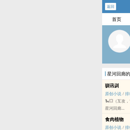
返回
首页
星河回廊
驯讯训
原创小说
/
排
🐍💥（互攻
星河回廊
原创小说 - BL
食肉植物
HE - 仙侠 - 互攻 -
原创小说
/
排
对妈妈犯了错