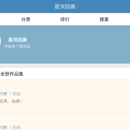
星河回廊
分类
排行
搜索
星河回廊
共收录 7 部作品
的全部作品集
行榜
完结
，古风，仙侠）
 - 短篇 - 完结
 ‎‍‍人‍‎兽‍
行榜
完结
。