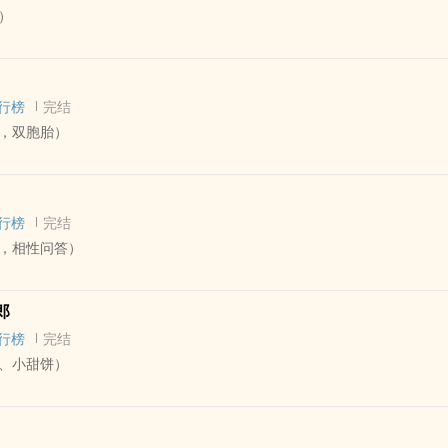
）
错。
纯爱，1v1，仙侠
 - 短篇 - 完结
人‍‎兽‍
- 1v1 - 触手
堆，正文倒是短小🌚）
行榜
完结
接：「蛇年互攻活动」
，双胞胎）
】
- 完结 - HE
差别在哪里？动物与植物间的捕食关系又如何？人会杀狼，狼会吃羊，羊
 - 互攻 - 荤素均衡
界食物链的最底端，它们安静、呆滞、弱小；被破坏、被践踏、被吞食。
行榜
完结
造与聪明的大脑拥有对植物绝对的碾压力量。
，相性问答）
】
它们吃植物。
，是兄弟。
它吃动物。
 - 短篇 - 完结
，仿佛是世界上另一个自己。
郎
悄悄进化出坚韧的枝蔓，进化出尖锐的倒刺，还有散发芬芳的致命花蜜。
互攻 - 肉渣
是双胞胎。
行榜
完结
朵会藏起可怕的凶器，无知无觉的猎物轻轻踏入领地。
】
的人。
、小甜饼）
色植物当然不会有什幺威胁不是吗，目之所及的倒刺？蔷薇也有倒刺，小
足道的一点鲜红血滴，而蔷薇依然美丽。
了幅肖像。
。
 - 短篇 - 完结
。
动了起来。
 - 青梅竹马 - 互攻
己的猎物而已。