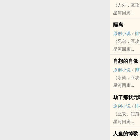
（人外，互攻
对师兄也犯了
星河回廊
互攻，群像，
原创小说 - BL
雷点/XP注意：‎‍‍
隔离
OE - 第三人称 
（标签打了一
原创小说
/
排
荤素均衡
活动贴指路链
（兄弟，互攻
【全文已完结
星河回廊
文案：
原创小说 - BL 
动物与植物的
肖想的肖像
小甜饼 - 骨科
大多都在自然
原创小说
/
排
中篇
等级的身体构
（水仙，互攻
【全文已完结
它们是动物，
星河回廊
他们是双胞胎
而它是植物，
原创小说 - BL
他们如此相像
劫了那状元
安静的捕食者
OE - 水仙 - 
他们是兄弟，
原创小说
/
排
娇嫩艳丽的花
【全文已完结
是彼此最亲密
（互攻、短篇
人畜无害的绿
文案：
隔离世界。
星河回廊
尖，溢出微不
肖想为自己画
只得一人足矣
原创小说 - BL
而它依然美丽
某天，这幅画
人鱼的悼歌
＊＊＊
小甜饼 - 暗恋
它只是捕食自
——