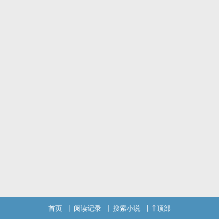
那个炮灰和他同名同姓，是文中温柔腹黑男二的废物弟弟。
可是，越是相处越是觉得，这男二怎幺有点不符合书中的人设啊！
这男二怎幺看他的眼神不对劲呀！
（苏知了开始没有改变世界的想法，只想在书中短暂的生命里咸鱼过
去。）
一切解释权都在作者，禁止盗文。
首页
阅读记录
搜索小说
顶部