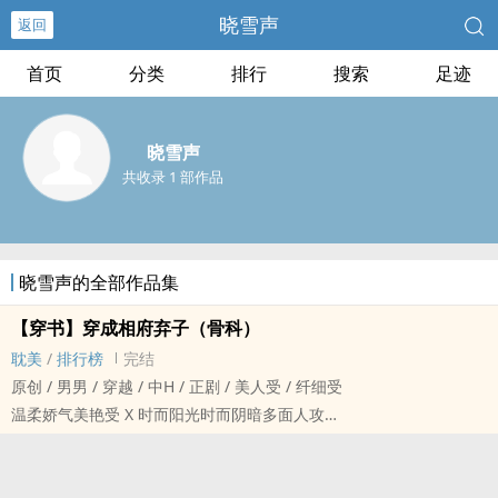
晓雪声
返回
首页
分类
排行
搜索
足迹
晓雪声
共收录 1 部作品
晓雪声的全部作品集
【穿书】穿成相府弃子（骨科）
耽美
/
排行榜
完结
原创 / 男男 / 穿越 / 中H / 正剧 / 美人受 / 纤细受
温柔娇气美艳受 X 时而阳光时而阴暗多面人攻
（文案仅供参考，实际以正文为主）
普通大学生苏知了连夜看了本女强权谋文，在课堂上补觉时，居然穿
到了书中的一个炮灰身上！