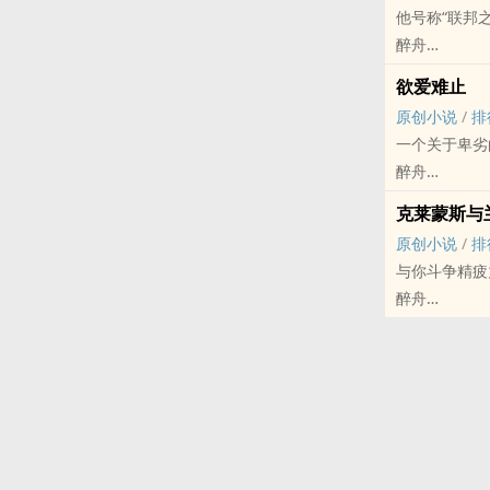
他号称“联邦
成熟会撩渣苏
醉舟
唱片公司老板
原创小说 - BL
先do后爱 年上
欲爱难止
现代 - HE - 
在德语中，“Au
原创小说
/
排
强制爱
人”。当一个
一个关于卑劣
道德标兵退伍军
隋唐第一次看
醉舟
联邦军事总参
他们约定只上
原创小说 - BL
年上大6岁，
克莱蒙斯与
可人的心总是
现代 - HE -
-
原创小说
/
排
姚星澜的心失
‎高‍‎H‍‎‌
出身政治世家
与你斗争精疲
样凌迟一颗爱
孔雀开屏小狼
斯的Alpha
醉舟
（预警：攻受
乐队主唱江世
因伤被迫退役
原创小说 - BL
姐妹篇：《欲
年下 主攻 HE
的约定。他是
现代 - HE - 
江世珏第一次
-
政客Alpha 
红，叫得特别
本文所有人物
克莱蒙斯·艾希
夏书贤是江世
背景架空，事
墨菲斯系列哥
夏书贤的影子
（预警：受心
（封面图致谢
夏书贤和他的
光，白月光没
-