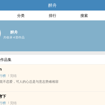
醉舟
分类
排行
搜索
醉舟
共收录 4 部作品
部作品集
n
行榜
完结
觉不恋爱，可人的心总是与意志势难相容
 - 大长篇 - 完结
穹下
娱乐圈 - BDSM
行榜
完结