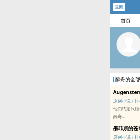
返回
首页
醉舟的全
Augenster
原创小说
/
排
他们约定只睡
醉舟
原创小说 - BL
墨菲斯的苍
现代 - HE - 
原创小说
/
排
‎高‍‎H‍‎‌