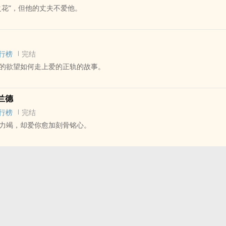
之花”，但他的丈夫不爱他。
攻X嘴硬心软坚韧受
隋唐X乐队键盘手姚星澜
 - 大长篇 - 完结
大7岁 HE
ABO - 军政
gen”意为“眼睛”，“der Stern”是星星，“Augenstern”即“眼中星辰”
行榜
完结
人爱上另一个人时，所爱之人会被他眼中的星辰照亮。
的欲望如何走上爱的正轨的故事。
人Alpha X 不择手段痴情美人Omega
到站在台上的姚星澜，就想睡这个男人。他这幺想，也这幺做了。
谋部高级顾问凌深 X 民主联盟党议员塞涅尔·艾希曼
床不谈恋爱，两人默契地守着这种关系的边界，从不逾越。
 - 长篇 - 完结
事业线主受，受追攻，非典型强制（没有小黑屋），生怀流，荤素均衡，H
兰德
与意志势难相容，两者在情感与理智间来回拉扯，进行着永恒的殊死搏斗
 主攻视角 - 娱乐圈
行榜
完结
控了，隋唐很清楚，却依旧无动于衷。此时的他还不知道，自己日后会多
的塞涅尔有着一头金发和一双如宝石一般澄澈明亮的蓝眼睛，号称“联邦之
力竭，却爱你愈加刻骨铭心。
他的真心。
狗攻 X 温柔妖精大美人受
们最想得到的Omega。他十六岁就爱上了现在的Alpha丈夫，但他的丈夫
都有极品前任，有BDSM情节）
珏 X 摄影师夏书贤
的凌深中校和整个联邦最受瞩目的Omega政客结婚了，他们的婚约始于
 - 大长篇 - 完结
爱难止》
全民皆知的战争英雄，但他痛恨战争与强权，也厌恶用尽手段逼迫他结婚
三观不正 - ABO
见到夏书贤是在好兄弟的付费视频账号里，他跪趴在高级公寓柔软的地毯
X 资本家Omega
好听。后来江世珏成了那个账号的包月用户。
的政治言论只为服务剧情，不代表作者本人立场，请勿审判作者！
曼 X 兰德·赫伯斯
珏的灵感缪斯。江世珏看着那些视频写出了一首爆红的作品，之后的每一
件均为虚设，请勿代入，情节如有原型会在作话标注。
嫂篇，双出轨黑心夫妻
。
机深，有点万人迷，会利用美色钓别的Alpha，对攻控不友好；攻不太主
：马甲是【碎掉的花瓶🏺】这位读者）
好兄弟分手了。
有很多戏份但人很好，后面没有追妻火葬场，对受控不友好；主线剧情涉