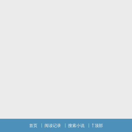
当时看到这句话就有点戳，就想写一个很平淡的故事，没有开始没有‎
高‎‍潮‌‎‎没有结束，只是错过。
遂提笔，人生不如意真是十之八九，时刻提醒自己珍惜现在！
首页
阅读记录
搜索小说
顶部