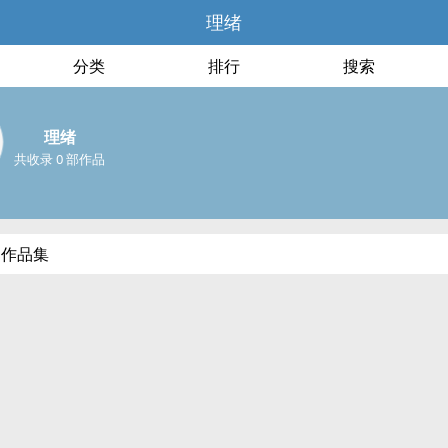
理绪
分类
排行
搜索
理绪
共收录 0 部作品
部作品集