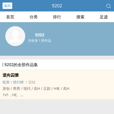
9202
返回
首页
分类
排行
搜索
足迹
9202
共收录 1 部作品
9202的全部作品集
逆向囚禁
耽美
/
排行榜
完结
原创 / 男男 / 现代 / ‍‍高‎‍‍H‍ / 正剧 / H有 / ‍‍高‎‍‍H‍
1V1，HE。
双性舔狗受，受囚禁攻。
楚修谨X陈栾。
以前生产的赛博垃圾。救命为什幺我总在生产没人看的垃圾。