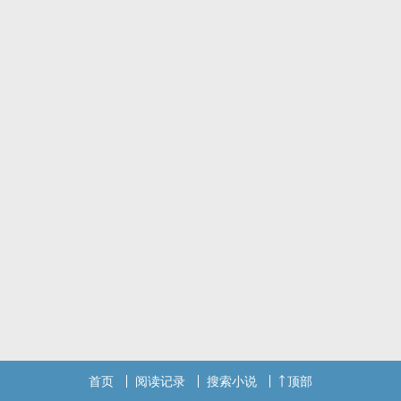
没人看的垃圾没有继续写的价值。
白嫖差不多得了吧，嫌弃写的烂还要白嫖你们贱不贱啊。
首页
阅读记录
搜索小说
顶部