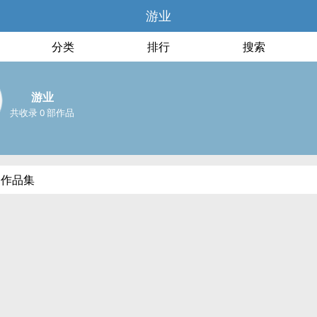
游业
分类
排行
搜索
游业
共收录 0 部作品
部作品集