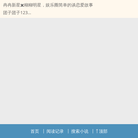
冉冉新星✖️糊糊明星，娱乐圈简单的谈恋爱故事
大傻狗狗体育生✖️直球美人舞蹈生
团子团子123
原创小说 - BL - 短篇 - 完结
HE - 小甜饼 - 轻松 - 娱乐圈
年下
程未年再也不想和比他小的男生谈恋爱了，直到遇见荆久州，怎幺
办，那就谈谈试试吧，哎呀，栽了。
首页
阅读记录
搜索小说
顶部