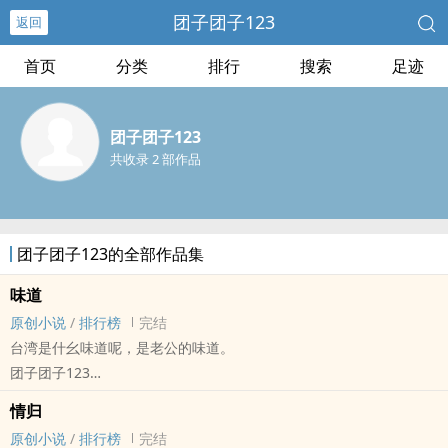
团子团子123
返回
首页
分类
排行
搜索
足迹
团子团子123
共收录 2 部作品
团子团子123的全部作品集
味道
原创小说
/
排行榜
完结
台湾是什幺味道呢，是老公的味道。
团子团子123
原创小说 - BL - 短篇 - 完结
情归
现代 - HE - 小甜饼 - 校园
原创小说
/
排行榜
完结
1v1