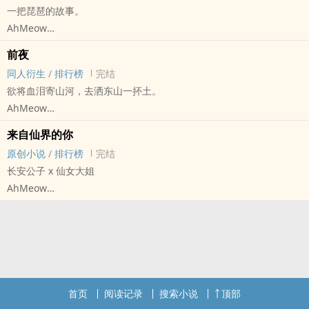
一把琵琶的故事。
许涟（「第十二秒」）
AhMeow
安萍（「人民警察」）
原创小说 - 古代 - GL - 短篇
张嘉超（「孩子回国了」）
前夜
完结
乔兰（「心理罪」）
同人衍生
/
排行榜
完结
曲婷（「兔子暴力」）
欲将血泪寄山河，去洒东山一抔土。
杨淑俊（「南方车站的聚会」）
AhMeow
安希（「你好，疯子」）
- 同人衍生 - GL - 长篇 - 完结
来自仙界的你
陈曼（「庭外」）
正剧 - 民国 - AU
原创小说
/
排行榜
完结
宋雅美（「断·桥」）
田丹（「新世界」）
长安公子 x 仙女大姐
#演员万茜作品乱炖
周沪萍（「铁血淞沪」）
AhMeow
#对以上作品不熟悉也不妨碍本文阅读
苏雅露（「潜伏者」）
原创小说 - 混合性向 - 中篇 - 完结
#因为本文虽是同人但私设如山
段娉婷（「生死桥」）
喜剧 - 古代 - HE - 轻松
#已完结
#演员万茜作品乱炖
#神经病文学
#还有部分番外不定掉落
#对以上作品不熟悉也不妨碍本文阅读
#来日方长
#因为本文虽是同人但私设如山
首页
阅读记录
搜索小说
顶部