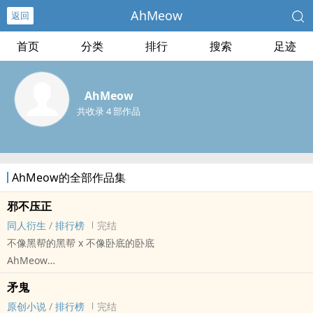
AhMeow
返回
首页
分类
排行
搜索
足迹
AhMeow
共收录 4 部作品
AhMeow的全部作品集
邪不压正
同人衍生
/
排行榜
完结
不像黑帮的黑帮 x 不像卧底的卧底
AhMeow
- 同人衍生 - GL - 长篇 - 完结
矛鬼
悬疑 - 刑侦 - 互攻
原创小说
/
排行榜
完结
一次过标注下所有已出场/待出场的角色出处：