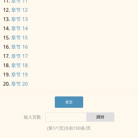
章节 11
章节 12
章节 13
章节 14
章节 15
章节 16
章节 17
章节 18
章节 19
章节 20
尾页
输入页数
(第
1
/
1
页)当前
100
条/页