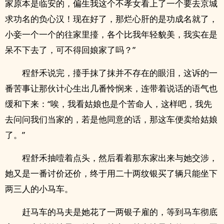
家原本是临安的，偏生我这个不孝女看上了一个要去京城
求功名的负心汉！现在好了，那烂心肝的是功成名就了，
小妾一个一个的往家里擡，各个比我年轻貌美，我实在是
呆不下去了，可不得回娘家了吗？”
程舒禾说完，擡手抹了抹并不存在的眼泪，这诉的一
番苦事让那伙计心生出几番怜悯来，连带着说话的语气也
缓和下来：“唉，我看姑娘也是个苦命人，这样吧，我先
去问问我们当家的，若是他同意的话，那这车便卖给姑娘
了。”
程舒禾抽噎着点头，然后看着那东家出来与她交涉，
她又是一番讨价还价，终于用二十两纹银买了辆只能坐下
两三人的小马车。
赶马车的马夫是她花了一两银子雇的，等到马车彻底