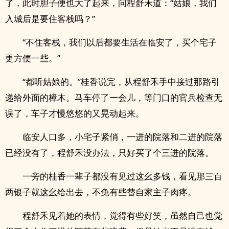
了，此时胆子便也大了起来，问程舒禾道：“姑娘，我们
入城后是要住客栈吗？”
“不住客栈，我们以后都要生活在临安了，买个宅子
更方便一些。”
“都听姑娘的。”桂香说完，从程舒禾手中接过那路引
递给外面的樟木。马车停了一会儿，等门口的官兵检查无
误了，车子才慢悠悠的又晃动起来。
临安人口多，小宅子紧俏，一进的院落和二进的院落
已经没有了，程舒禾没办法，只好买了个三进的院落。
一旁的桂香一辈子都没有见过这幺多钱，看见那三百
两银子就这幺给出去，不免有些替自家主子肉疼。
程舒禾见着她的表情，觉得有些好笑，虽然自己也觉