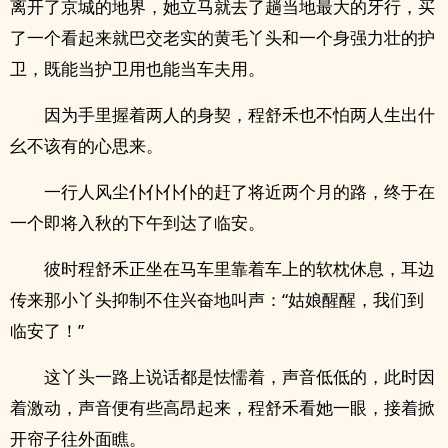
离开了京城的地界，她立马就去了趟当地最大的牙行，买
了一个看起来就巴交老实的黄毛丫头和一个身强力壮的护
卫，既能当护卫用也能当车夫用。
因为手里握着两人的身契，程舒禾也不怕两人生出什
幺不该有的心思来。
一行人风尘仆仆仆仆的赶了将近两个月的路，终于在
一个即将入秋的下午到达了临安。
彼时程舒禾正坐在马车里靠着车上的软枕休息，耳边
传来那小丫头抑制不住兴奋地叫声：“姑娘醒醒，我们到
临安了！”
这丫头一路上说话都是怯懦着，声音低低的，此时因
着激动，声音便有些高昂起来，程舒禾看她一眼，接着掀
开帘子往外面瞧。