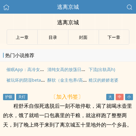
逃离京城
逃离京城
上ー章
目录
封面
下ー章
热门小说推荐
催眠App：高冷女白领被修改常识后疯狂求操
清纯女高的放荡日常：随时随地被大鸡巴灌精 高h np
下流(出轨高h)
被玩坏的阴湿beta（强制 nph）
酥软（金主包养/高H/NP）
糙汉的娇娇老婆
〔加入书签〕
程舒禾自假死逃脱后一刻不敢停歇，渴了就喝水壶里
的水，饿了就啃一口包裹里的干粮，就这样跑了整整两
天，到了晚上终于来到了离京城五十里地外的一个乡县。