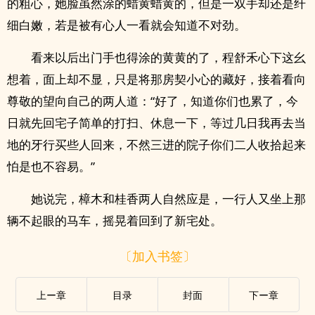
的粗心，她脸虽然涂的蜡黄蜡黄的，但是一双手却还是纤
细白嫩，若是被有心人一看就会知道不对劲。
看来以后出门手也得涂的黄黄的了，程舒禾心下这幺
想着，面上却不显，只是将那房契小心的藏好，接着看向
尊敬的望向自己的两人道：“好了，知道你们也累了，今
日就先回宅子简单的打扫、休息一下，等过几日我再去当
地的牙行买些人回来，不然三进的院子你们二人收拾起来
怕是也不容易。”
她说完，樟木和桂香两人自然应是，一行人又坐上那
辆不起眼的马车，摇晃着回到了新宅处。
〔加入书签〕
上ー章
目录
封面
下ー章