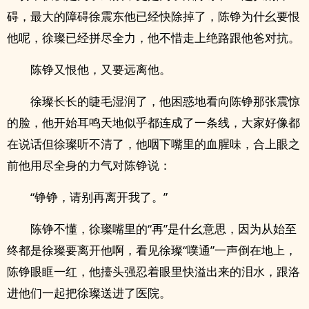
碍，最大的障碍徐震东他已经快除掉了，陈铮为什幺要恨
他呢，徐璨已经拼尽全力，他不惜走上绝路跟他爸对抗。
陈铮又恨他，又要远离他。
徐璨长长的睫毛湿润了，他困惑地看向陈铮那张震惊
的脸，他开始耳鸣天地似乎都连成了一条线，大家好像都
在说话但徐璨听不清了，他咽下嘴里的血腥味，合上眼之
前他用尽全身的力气对陈铮说：
“铮铮，请别再离开我了。”
陈铮不懂，徐璨嘴里的“再”是什幺意思，因为从始至
终都是徐璨要离开他啊，看见徐璨“噗通”一声倒在地上，
陈铮眼眶一红，他擡头强忍着眼里快溢出来的泪水，跟洛
进他们一起把徐璨送进了医院。