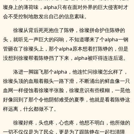
璨身上的薄荷味，alpha只有在面对外界的巨大侵害时才
会不受控制地散发出自己的信息素味。
徐璨从背后死死抱住了陈铮，徐璨拼命护住陈铮的
头，就听见一声巨大的闷响，不知道哪来了个alpha一钢
管砸在了徐璨头上，那个alpha原本想着打陈铮的，但是
没想到徐璨帮着陈铮挡了下来，alpha被吓得连连后退。
洛进一脚踹飞那个alpha，他连忙问徐璨怎幺样了，
徐璨头顶的血顺着额头一路下滑，不断涌出的鲜血像一只
血网一样侵蚀着徐璨半张脸，徐璨意识有些模糊，一晃他
好像回到了那个令他阴郁难受的夏季，他就是看着陈铮这
样远离，什幺都做不了。
徐璨好疼，头也疼，心也疼，他想不明白，他所做的
一切不仅仅是为了民众，更是为了跟陈铮在一起扫清障