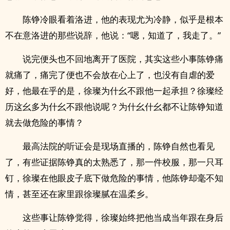
陈铮冷眼看着洛进，他的表现尤为冷静，似乎是根本
不在意洛进的那些说辞，他说：“嗯，知道了，我走了。”
说完便头也不回地离开了医院，其实这些小事陈铮痛
就痛了，痛完了便也不会放在心上了，也没有自虐的爱
好，他最在乎的是，徐璨为什幺不跟他一起承担？徐璨经
历这幺多为什幺不跟他说呢？为什幺什幺都不让陈铮知道
就去做危险的事情？
最高法院的听证会是现场直播的，陈铮自然也看见
了，有些证据陈铮真的太熟悉了，那一件校服，那一只耳
钉，徐璨在他眼皮子底下做危险的事情，他陈铮却毫不知
情，甚至还在家里跟徐璨腻在温柔乡。
这些事让陈铮觉得，徐璨始终把他当成当年跟在身后