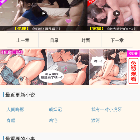
上ー章
目录
封面
下ー章
最近更新小说
人间晦愿
戒烟记
我有一对小虎牙
春船
凶宅
渡河
最重要的小事