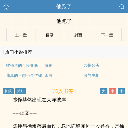
他跑了
他跑了
上ー章
目录
封面
下ー章
热门小说推荐
被强迫的可怜亚裔
脏糖
六州歌头
我真的不想当金丝雀
荼白
朕与左相
〔加入书签〕
陈铮赫然出现在大洋彼岸
-----正文-----
陈铮与徐璨擦肩而过，忽地陈铮闻见一股异香，是徐