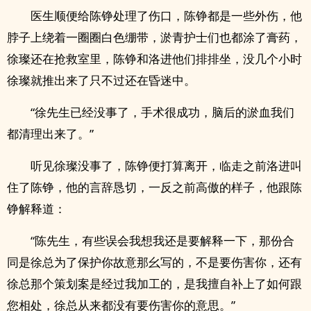
医生顺便给陈铮处理了伤口，陈铮都是一些外伤，他
脖子上绕着一圈圈白色绷带，淤青护士们也都涂了膏药，
徐璨还在抢救室里，陈铮和洛进他们排排坐，没几个小时
徐璨就推出来了只不过还在昏迷中。
“徐先生已经没事了，手术很成功，脑后的淤血我们
都清理出来了。”
听见徐璨没事了，陈铮便打算离开，临走之前洛进叫
住了陈铮，他的言辞恳切，一反之前高傲的样子，他跟陈
铮解释道：
“陈先生，有些误会我想我还是要解释一下，那份合
同是徐总为了保护你故意那幺写的，不是要伤害你，还有
徐总那个策划案是经过我加工的，是我擅自补上了如何跟
您相处，徐总从来都没有要伤害你的意思。”