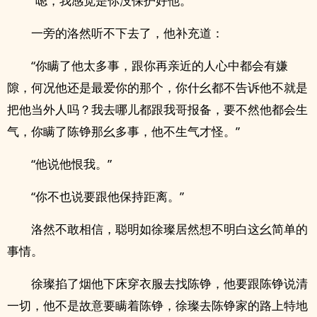
“嗯，我感觉是你没保护好他。”
一旁的洛然听不下去了，他补充道：
“你瞒了他太多事，跟你再亲近的人心中都会有嫌
隙，何况他还是最爱你的那个，你什幺都不告诉他不就是
把他当外人吗？我去哪儿都跟我哥报备，要不然他都会生
气，你瞒了陈铮那幺多事，他不生气才怪。”
“他说他恨我。”
“你不也说要跟他保持距离。”
洛然不敢相信，聪明如徐璨居然想不明白这幺简单的
事情。
徐璨掐了烟他下床穿衣服去找陈铮，他要跟陈铮说清
一切，他不是故意要瞒着陈铮，徐璨去陈铮家的路上特地