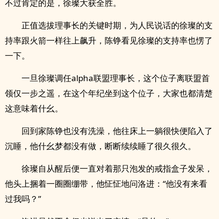
不过肯定的是，徐璨大获全胜。
正值选拔理事长的关键时期，为人民说话的徐璨的支
持率跟火箭一样往上飙升，陈铮看见徐璨的支持率也愣了
一下。
一旦徐璨调任alpha联盟理事长，这个位子离联盟首
领仅一步之遥，在这个年纪坐到这个位子，大家也都清楚
这意味着什幺。
回到家陈铮也没有洗澡，他往床上一躺很快便陷入了
沉睡，他什幺梦都没有做，断断续续睡了很久很久。
徐璨自从醒后便一直对着那只泡发的戒指盒子发呆，
他头上捆着一圈圈绷带，他怔怔地问洛进：“他没有来看
过我吗？”