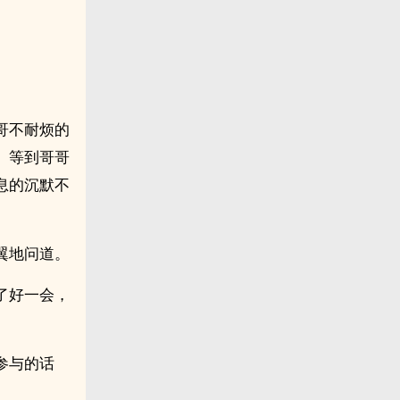
哥不耐烦的
。等到哥哥
息的沉默不
。
翼地问道。
了好一会，
参与的话