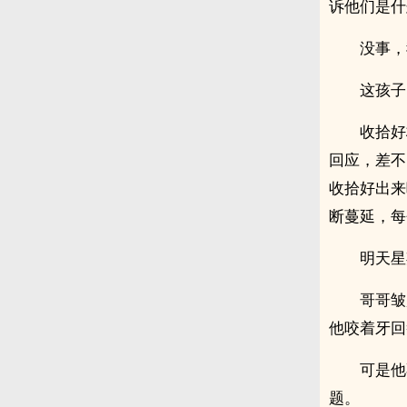
诉他们是什
没事，
这孩子
收拾好
回应，差不
收拾好出来
断蔓延，每
明天星
哥哥皱
他咬着牙回
可是他
题。