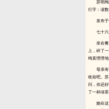
苏明绚
行字：读数
发布于
七十六
坐在餐
上，碎了一
绚直愣愣地
母亲有
收拾吧。苏
问，你还好
了一杯绿茶
她在这