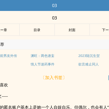
03
03
上ー章
目录
封面
下ー
推荐
前男友外传
渊旺：两色谵妄
2023陆沉生贺
情人节迷药事件
欲言难止同人
〔加入书签〕
喜欢
-----
的匿名账户基本上是她一个人自娱自乐。但偶尔，也会有人“