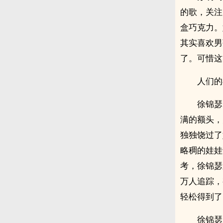
的歌，关注
盒巧克力。
其实喜欢男
了。可惜这
人们的
徐锦瑟
满的额头，
独独饶过了
略稠的娃娃
考，徐锦瑟
万人追踪，
轻松得到了
徐锦瑟