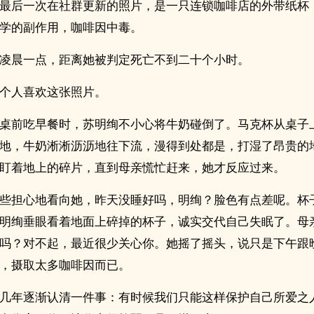
最后一次在社群更新的照片，是一只连锁咖啡店的外带纸杯
学的副作用，咖啡因中毒。
凌晨一点，距离她被判定死亡不到二十个小时。
个人喜欢这张照片。
桌前吃早餐时，苏明绚不小心将牛奶碰倒了。马克杯从桌子
地，牛奶淅淅沥沥地往下流，漫得到处都是，打湿了昂贵的
盯着地上的碎片，直到母亲慌忙赶来，她才反应过来。
些担心地看向她，昨天没睡好吗，明绚？脸色有点差呢。杯
明绚垂眼看着地面上碎掉的杯子，诚实交代自己失眠了。母
吗？对不起，最近很少关心你。她摇了摇头，说只是下午跟
，摄取太多咖啡因而已。
几年逐渐认清一件事：有时候我们只能这样保护自己所爱之