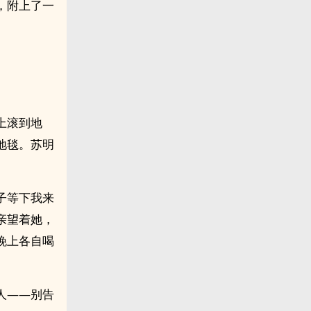
，附上了一
上滚到地
地毯。苏明
子等下我来
亲望着她，
晚上各自喝
人——别告