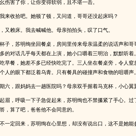
幺伤害了你，让你变得软弱，且不堪一击。
我来收拾吧。她顿了顿，又问道，哥哥还没起床吗？
，又赖床。我去喊喊他。母亲拍拍头，叹了口气。
杯子，苏明绚坐回餐桌，房间里传来母亲温柔的说话声和哥
多的对话几乎每天都在上演，她小口嚼着三明治，默默听着
吃早餐，她差不多已经快吃完了。三人坐在餐桌旁，令人窒
个人的眼下都泛着乌青。只有餐具的碰撞声和食物的咀嚼声
期六，跟妈妈去一趟医院吗？母亲双手握着马克杯，小心翼
起眉，呼吸一下子急促起来，苏明绚也不禁攥紧了手心。过
答，算了吧，爸爸他不会同意的。
不一定回来，苏明绚在心里想，却没有说出口，这不是她能