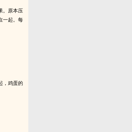
果。原本压
在一起。每
起，鸡蛋的