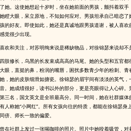
了她。这使她想起十岁时，坐在她前面的男孩，颤抖着双手
她瞪大眼，呆立原地，不知如何应对。男孩坦承自己暗恋了
孩的好友。即使如此，她还是真诚地跟男孩道谢，被人喜欢
感觉很少出现。
喜欢和关注，对苏明绚来说是稀缺物品，对徐锦瑟来说却不
四肢修长，乌黑的长发束成高高的马尾。她的头型和五官都
大眼，直挺的鼻，粉润的嘴唇，困扰多数青少年的粉刺、青
她，她的皮肤细滑如搪瓷。徐锦瑟的眉宇间有淡淡的英气，
音。她成绩很好，读书以外的部分，更是亮眼得让人心碎。
第三名，国文英文是全班最高分。同一时间，她在社群媒体
有人称她“小网红”。所有女孩向往的特质，都能在徐锦瑟身
同侪、师长一致的偏爱。
曾在社群上发过一张喝咖啡的照片。照片中她咬着吸管，对