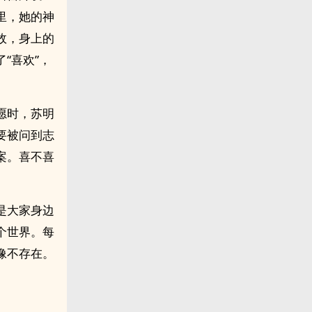
里，她的神
故，身上的
“喜欢”，
愿时，苏明
要被问到志
案。喜不喜
是大家身边
个世界。每
像不存在。