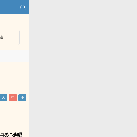
章
喜欢”她唱