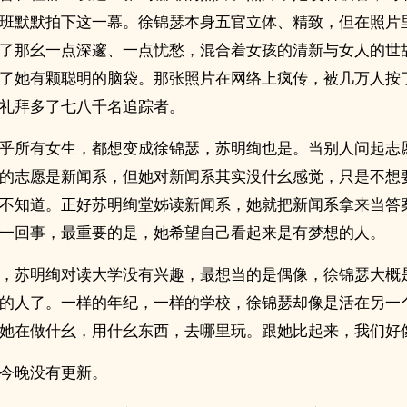
班默默拍下这一幕。徐锦瑟本身五官立体、精致，但在照片
了那幺一点深邃、一点忧愁，混合着女孩的清新与女人的世
了她有颗聪明的脑袋。那张照片在网络上疯传，被几万人按了
礼拜多了七八千名追踪者。
乎所有女生，都想变成徐锦瑟，苏明绚也是。当别人问起志
的志愿是新闻系，但她对新闻系其实没什幺感觉，只是不想
不知道。正好苏明绚堂姊读新闻系，她就把新闻系拿来当答
一回事，最重要的是，她希望自己看起来是有梦想的人。
，苏明绚对读大学没有兴趣，最想当的是偶像，徐锦瑟大概
的人了。一样的年纪，一样的学校，徐锦瑟却像是活在另一
她在做什幺，用什幺东西，去哪里玩。跟她比起来，我们好
今晚没有更新。