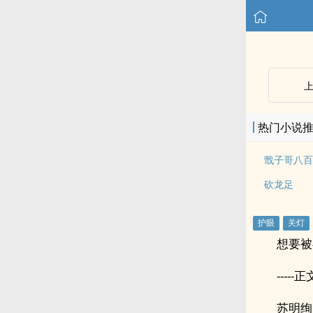
热门小说
戬子哥八百
砍龙足
想要被
-----正文
苏明绚