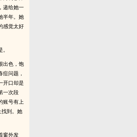
，递给她一
她半年。她
的感觉太好
是。
很出色，饱
春痘问题，
一开口却是
第一次段
的账号有上
上找到。她
着窗外发