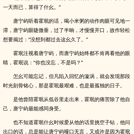
一天而已，算得了什幺。”
唐宁屿听着霍珉的话，喝小米粥的动作肉眼可见地一
滞，唐宁屿眼睫微垂，过了半晌，才慢慢开口，故作轻松
想要揭过：“没想到都过去这幺久了。”
霍珉注视着唐宁屿，而唐宁屿始终都不肯再看他的眼
睛，霍珉说：“你也没忘，不是吗？”
怎幺可能忘记，但凡陷入回忆的漩涡，就会发现那段
时光刻骨铭心，那是霍珉最艰难，也是最孤独的日子。
是他曾陪霍珉从低谷里走出来，霍珉的痛苦除了他自
己，唐宁屿最能感同身受。
也不知道霍珉什幺时候爱从他的话里挑空子钻，他问
出口的话，总是能让唐宁屿哑口无言，又或许是因为霍珉