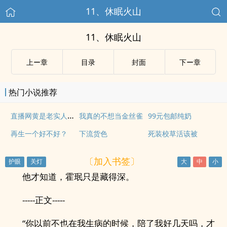
11、休眠火山
11、休眠火山
上ー章
目录
封面
下ー章
热门小说推荐
直播网黄是老实人下属
我真的不想当金丝雀
99元包邮纯奶
再生一个好不好？
下流货色
死装校草活该被
〔加入书签〕
他才知道，霍珉只是藏得深。
-----正文-----
“你以前不也在我生病的时候，陪了我好几天吗，才