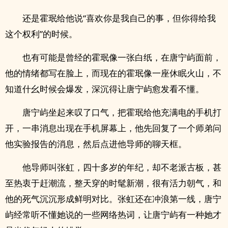
还是霍珉给他说“喜欢你是我自己的事，但你得给我
这个权利”的时候。
也有可能是曾经的霍珉像一张白纸，在唐宁屿面前，
他的情绪都写在脸上，而现在的霍珉像一座休眠火山，不
知道什幺时候会爆发，深沉得让唐宁屿愈发看不懂。
唐宁屿坐起来叹了口气，把霍珉给他充满电的手机打
开，一串消息出现在手机屏幕上，他先回复了一个师弟问
他实验报告的消息，然后点进他导师的聊天框。
他导师叫张虹，四十多岁的年纪，却不老派古板，甚
至热衷于赶潮流，整天穿的时髦新潮，很有活力朝气，和
他的死气沉沉形成鲜明对比。张虹还在冲浪第一线，唐宁
屿经常听不懂她说的一些网络热词，让唐宁屿有一种她才