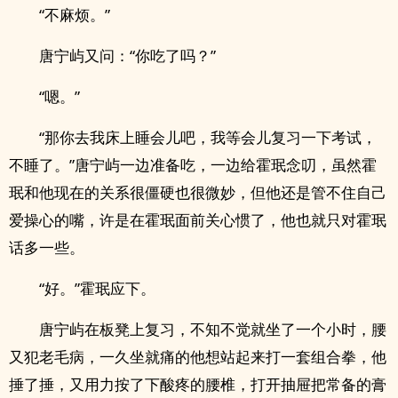
“不麻烦。”
唐宁屿又问：“你吃了吗？”
“嗯。”
“那你去我床上睡会儿吧，我等会儿复习一下考试，
不睡了。”唐宁屿一边准备吃，一边给霍珉念叨，虽然霍
珉和他现在的关系很僵硬也很微妙，但他还是管不住自己
爱操心的嘴，许是在霍珉面前关心惯了，他也就只对霍珉
话多一些。
“好。”霍珉应下。
唐宁屿在板凳上复习，不知不觉就坐了一个小时，腰
又犯老毛病，一久坐就痛的他想站起来打一套组合拳，他
捶了捶，又用力按了下酸疼的腰椎，打开抽屉把常备的膏