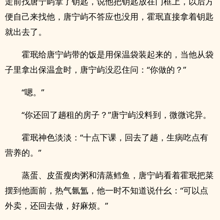
走前找唐宁屿拿了钥匙，说他把钥匙放在门框上，以后方
便自己来找他，唐宁屿不答应也没用，霍珉直接拿着钥匙
就出去了。
霍珉给唐宁屿带的饭是用保温袋装起来的，当他从袋
子里拿出保温盒时，唐宁屿没忍住问：“你做的？”
“嗯。”
“你还回了趟租的房子？”唐宁屿没料到，微微诧异。
霍珉神色淡淡：“十点下课，回去了趟，生病吃点有
营养的。”
蒸蛋、皮蛋瘦肉粥和清蒸鳕鱼，唐宁屿看着霍珉把菜
摆到他面前，热气氤氲，他一时不知道说什幺：“可以点
外卖，还回去做，好麻烦。”