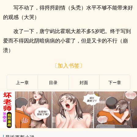
写不动了，得捋捋剧情（头秃）水平不够不能带来好
的观感（大哭）
改了一下，唐宁屿比霍珉大差不多5岁吧。终于写到
爱而不得因此阴暗病病的小霍了，但是又卡的不行（崩
溃）
〔加入书签〕
上ー章
目录
封面
下ー章