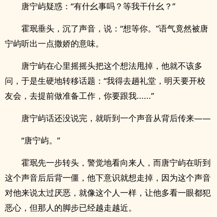
唐宁屿疑惑：“有什幺事吗？等我干什幺？”
霍珉垂头，沉了声音，说：“想等你。”语气竟然被唐
宁屿听出一点撒娇的意味。
唐宁屿在心里摇摇头把这个想法甩掉，他就不该多
问，于是生硬地转移话题：“我得去趟礼堂，明天要开校
友会，去提前做准备工作，你要跟我......”
唐宁屿话还没说完，就听到一个声音从背后传来——
“唐宁屿。”
霍珉先一步转头，警觉地看向来人，而唐宁屿在听到
这个声音后后背一僵，他下意识就想走掉，因为这个声音
对他来说太过厌恶，就像这个人一样，让他多看一眼都犯
恶心，但那人的脚步已经越走越近。