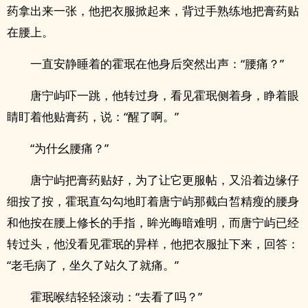
药拿出来一张，他把衣服掀起来，背过手熟练地把膏药贴
在腰上。
一直安静睡着的霍珉在他身后突然出声：“腰痛？”
唐宁屿吓一跳，他转过身，看见霍珉侧着身，睁着眼
睛盯着他贴膏药，说：“醒了啊。”
“为什幺腰痛？”
唐宁屿把膏药贴好，为了让它更服帖，又沿着边缘仔
细按了按，霍珉直勾勾地盯着唐宁屿那截白皙精瘦的腰身
和他按在腰上修长的手指，眸光晦暗难明，而唐宁屿已经
转过头，他没看见霍珉的异样，他把衣服扯下来，回答：
“老毛病了，坐久了站久了就痛。”
霍珉喉结轻轻滚动：“去看了吗？”