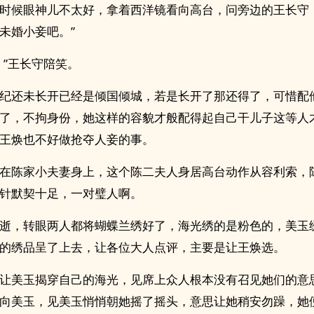
时候眼神儿不太好，拿着西洋镜看向高台，问旁边的王长守
未婚小妾吧。”
。”王长守陪笑。
纪还未长开已经是倾国倾城，若是长开了那还得了，可惜配
了，不拘身份，她这样的容貌才般配得起自己干儿子这等人
王焕也不好做抢夺人妾的事。
在陈家小夫妻身上，这个陈二夫人身居高台动作从容利索，
针默契十足，一对璧人啊。
逝，转眼两人都将蝴蝶兰绣好了，海光绣的是粉色的，美玉
的绣品呈了上去，让各位大人点评，主要是让王焕选。
让美玉揭穿自己的海光，见席上众人根本没有召见她们的意
向美玉，见美玉悄悄朝她摇了摇头，意思让她稍安勿躁，她