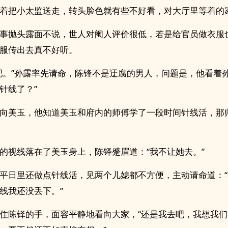
着把小太监送走，转头脸色就有些不好看，对大厅里等着的
事抛头露面不说，世人对阉人评价很低，若是给官员做衣服
服传出去真不好听。
吧。”孙露率先请命，陈锋不是迂腐的男人，问题是，他看着孙
针线了？”
向美玉，他知道美玉和府内的师傅学了一段时间针线活，那
的视线落在了美玉身上，陈铎蹙眉道：“我不让她去。”
平日里还做点针线活，见两个儿媳都不方便，主动请命道：
线我还没丢下。”
住陈铎的手，面容平静地看向大家，“还是我去吧，我想我