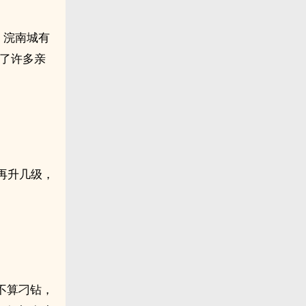
，浣南城有
绍了许多亲
再升几级，
不算刁钻，