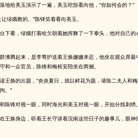
落地给美玉演示了一遍，美玉吃惊看向他，“你如何会的？”
上让绿娥教的。”陈铎笑着看向美玉。
台下看，绿娥打着哈欠朝着她挥舞了一下拳头，他对自己的
群沸腾起来，是李骜护送着王焕姗姗来迟，他坐在观众席最
守和一众官员，陈锋和梅裕安陪坐在两侧。
读王焕的出题，“炎炎夏日，就以鲜花为题，请陈二夫人和
拘。”
和陈锋对视一眼，同时海光和美玉对视一眼，开始分线刺绣
在王焕身边，听着王长守讲着浣南这些日子的趣事儿，眼神