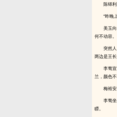
陈铎利
“昨晚
美玉向
何不动容。
突然人
两边是王长
李骜宣
兰，颜色不
梅裕安
李骜坐
瞟。