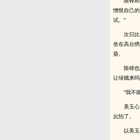
陈铎和
憎恨自己的
试。”
次日比
坐在高台绣
葵。
陈铎也
让绿娥来吗
“我不
美玉心
幺怕了。
以美玉