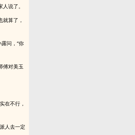
家人说了。
也就算了，
露问，“你
师傅对美玉
“实在不行，
们派人去一定