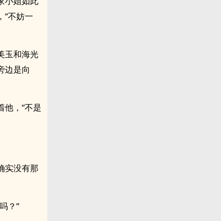
家小姐如此
，“不妨一
美玉和海光
旁边是向
着他，“不是
确实没有那
吗？”