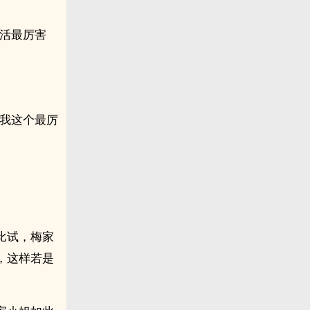
线活最厉害
派我这个最厉
比试，梅家
，这样若是