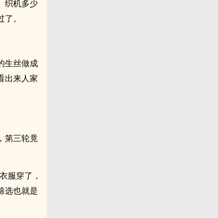
、织机多少
过了。
的生丝做成
看出来人家
，第三轮竟
缺衣服穿了，
筛选也就是