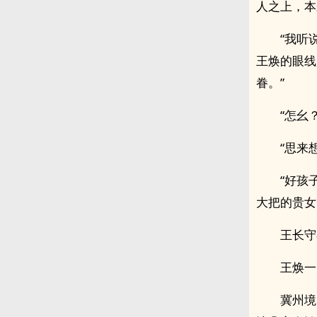
人之上，本
“我听
王焕的眼线
眷。”
“怎幺
“思来
“好孩
大把的贵女
王长守
王焕一
冀州境