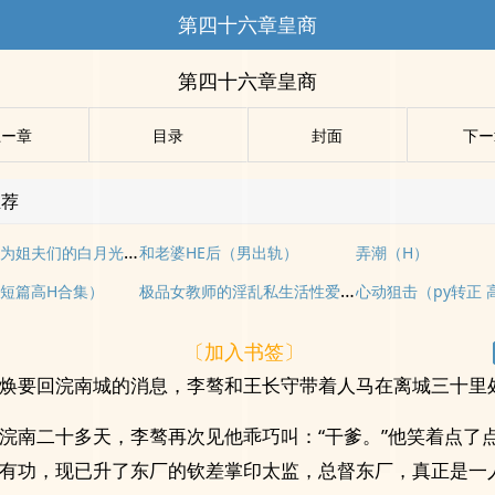
第四十六章皇商
第四十六章皇商
上ー章
目录
封面
下ー
推荐
一不小心成为姐夫们的白月光（高干出轨nph）
和老婆HE后（男出轨）
弄潮（H）
极品女教师的淫乱私生活性爱故事集
短篇高H合集）
心动狙击（py转正 
〔加入书签〕
焕要回浣南城的消息，李骜和王长守带着人马在离城三十里
浣南二十多天，李骜再次见他乖巧叫：“干爹。”他笑着点了
有功，现已升了东厂的钦差掌印太监，总督东厂，真正是一