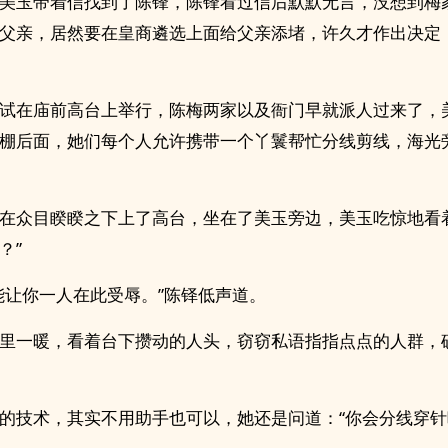
美玉带着信找到了陈锋，陈锋看过信后默默无言，没想到梅
父亲，居然要在皇商遴选上面给父亲添堵，许久才作出决定
试在庙前高台上举行，陈梅两家以及衙门早就派人过来了，
棚后面，她们每个人允许携带一个丫鬟帮忙分线剪线，海光
在众目睽睽之下上了高台，坐在了美玉旁边，美玉吃惊地看
？”
能让你一人在此受辱。”陈铎低声道。
里一暖，看着台下攒动的人头，窃窃私语指指点点的人群，
的技术，其实不用助手也可以，她还是问道：“你会分线穿针