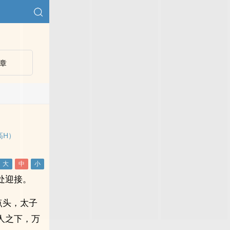
章
高H）
处迎接。
点头，太子
人之下，万