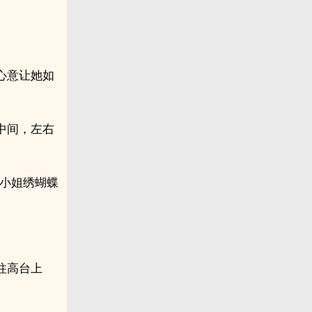
心意让她如
中间，左右
梅小姐绣蝴蝶
。
往高台上