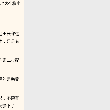
，“这个梅小
他王长守这
才，只是名
陈家二少配
绣的是鹅黄
思，不禁有
便静下了