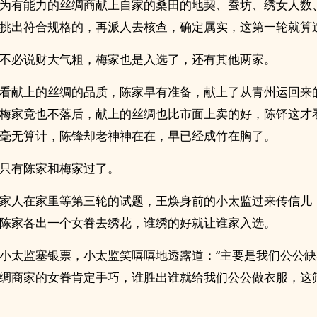
为有能力的丝绸商献上自家的桑田的地契、蚕坊、绣女人数
挑出符合规格的，再派人去核查，确定属实，这第一轮就算
不必说财大气粗，梅家也是入选了，还有其他两家。
看献上的丝绸的品质，陈家早有准备，献上了从青州运回来
梅家竟也不落后，献上的丝绸也比市面上卖的好，陈铎这才
毫无算计，陈锋却老神神在在，早已经成竹在胸了。
只有陈家和梅家过了。
家人在家里等第三轮的试题，王焕身前的小太监过来传信儿
陈家各出一个女眷去绣花，谁绣的好就让谁家入选。
小太监塞银票，小太监笑嘻嘻地透露道：“主要是我们公公
绸商家的女眷肯定手巧，谁胜出谁就给我们公公做衣服，这