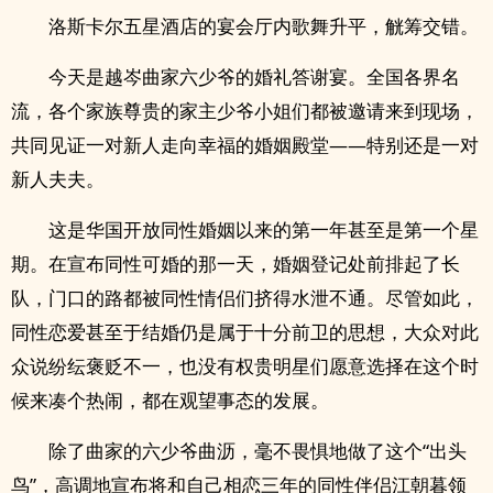
洛斯卡尔五星酒店的宴会厅内歌舞升平，觥筹交错。
今天是越岑曲家六少爷的婚礼答谢宴。全国各界名
流，各个家族尊贵的家主少爷小姐们都被邀请来到现场，
共同见证一对新人走向幸福的婚姻殿堂——特别还是一对
新人夫夫。
这是华国开放同性婚姻以来的第一年甚至是第一个星
期。在宣布同性可婚的那一天，婚姻登记处前排起了长
队，门口的路都被同性情侣们挤得水泄不通。尽管如此，
同性恋爱甚至于结婚仍是属于十分前卫的思想，大众对此
众说纷纭褒贬不一，也没有权贵明星们愿意选择在这个时
候来凑个热闹，都在观望事态的发展。
除了曲家的六少爷曲沥，毫不畏惧地做了这个“出头
鸟”，高调地宣布将和自己相恋三年的同性伴侣江朝暮领