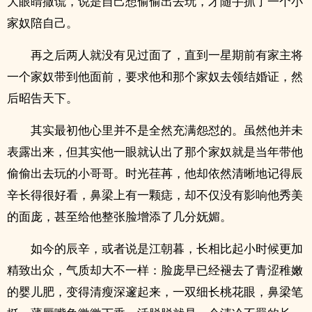
大眼睛撒谎，说是自己想偷偷出去玩，才随手抓了一个小
家奴陪自己。
再之后两人就没有见过面了，直到一星期前有家主将
一个家奴带到他面前，要求他和那个家奴去领结婚证，然
后昭告天下。
其实最初他心里并不是全然充满怨怼的。虽然他并未
表露出来，但其实他一眼就认出了那个家奴就是当年带他
偷偷出去玩的小哥哥。时光荏苒，他却依然清晰地记得辰
辛长得很好看，鼻梁上有一颗痣，却不仅没有影响他秀美
的面庞，甚至给他整张脸增添了几分妩媚。
如今的辰辛，或者说是江朝暮，长相比起小时候更加
精致出众，气质却大不一样：脸庞早已经褪去了青涩稚嫩
的婴儿肥，变得清瘦深邃起来，一双细长桃花眼，鼻梁笔