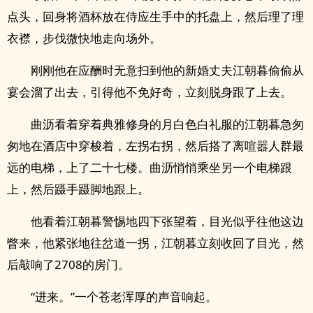
点头，回身将酒杯放在侍应生手中的托盘上，然后理了理
衣襟，步伐微快地走向场外。
刚刚他在应酬时无意扫到他的新婚丈夫江朝暮偷偷从
宴会溜了出去，引得他不免好奇，立刻脱身跟了上去。
曲沥看着穿着典雅修身的月白色白礼服的江朝暮急匆
匆地在酒店中穿梭着，左拐右拐，然后搭了离喧嚣人群最
远的电梯，上了二十七楼。曲沥悄悄乘坐另一个电梯跟
上，然后蹑手蹑脚地跟上。
他看着江朝暮警惕地四下张望着，目光似乎往他这边
瞥来，他紧张地往岔道一拐，江朝暮立刻收回了目光，然
后敲响了2708的房门。
“进来。”一个苍老浑厚的声音响起。