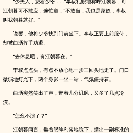
“少夫人，您看少爷......”李叔礼貌地称呼江朝暮，可
江朝暮可不敢应，连忙道，“不敢当，我也是家奴，李叔
叫我朝暮就好。”
说罢，他将少爷扶到门前坐下。李叔正要上前服侍，
却被曲沥挥手劝退。
“去休息吧，有江朝暮在。”
李叔点点头，有点不放心地一步三回头地走了。门口
微弱地灯光下，两个身影一坐一站，气氛僵持着。
曲沥突然笑出了声，带着几分讥讽，又多了几点冷
漠。
“怎幺不演了？”
江朝暮闻言，垂着眼眸利落地跪下，摆出一副标准的