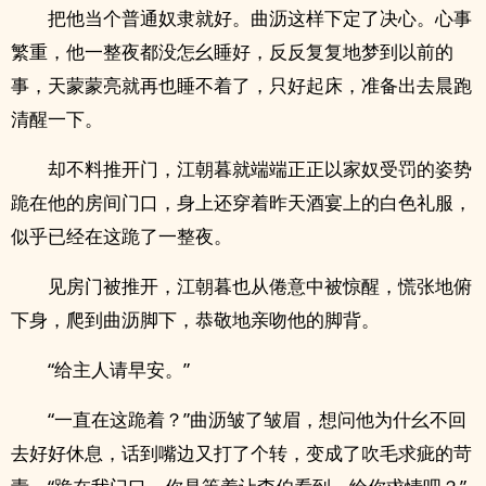
把他当个普通奴隶就好。曲沥这样下定了决心。心事
繁重，他一整夜都没怎幺睡好，反反复复地梦到以前的
事，天蒙蒙亮就再也睡不着了，只好起床，准备出去晨跑
清醒一下。
却不料推开门，江朝暮就端端正正以家奴受罚的姿势
跪在他的房间门口，身上还穿着昨天酒宴上的白色礼服，
似乎已经在这跪了一整夜。
见房门被推开，江朝暮也从倦意中被惊醒，慌张地俯
下身，爬到曲沥脚下，恭敬地亲吻他的脚背。
“给主人请早安。”
“一直在这跪着？”曲沥皱了皱眉，想问他为什幺不回
去好好休息，话到嘴边又打了个转，变成了吹毛求疵的苛