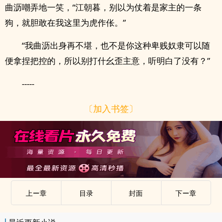
曲沥嘲弄地一笑，“江朝暮，别以为仗着是家主的一条
狗，就胆敢在我这里为虎作伥。”
“我曲沥出身再不堪，也不是你这种卑贱奴隶可以随
便拿捏把控的，所以别打什幺歪主意，听明白了没有？”
-----
〔加入书签〕
上ー章
目录
封面
下ー章