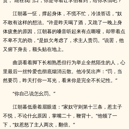
责，“跪在我门口，你是等着让李伯看到，给你求情吧？”
江朝暮一怔，撑起身体，不慌不忙，冷淡答话，“奴
不敢有这样的想法。”许是昨天喝了酒，又跪了一晚上身
体疲惫的原因，江朝暮的嗓音听起来有点嘶哑，却带着点
不卑不亢的劲，“是奴欠考虑了，求主人责罚。”说罢，他
又俯下身去，额头贴在地上。
曲沥看着脚下长相熟悉但行为举止全然陌生的人，心
里最后一丝怜爱也彻底烟消云散。他冷笑出声：“罚，当
然要罚，昨天打你一耳光，看来你是完全不长记性。”
“你自己说怎幺罚。”
江朝暮低垂着眉眼道：“家奴守则第十三条，惹主子
不悦，不论什幺原因，掌嘴二十，鞭背十。”他顿了一
下，“奴惹怒了主人两次，翻倍。”