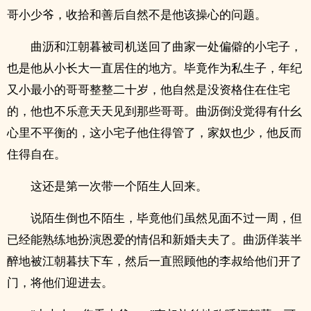
哥小少爷，收拾和善后自然不是他该操心的问题。
曲沥和江朝暮被司机送回了曲家一处偏僻的小宅子，
也是他从小长大一直居住的地方。毕竟作为私生子，年纪
又小最小的哥哥整整二十岁，他自然是没资格住在住宅
的，他也不乐意天天见到那些哥哥。曲沥倒没觉得有什幺
心里不平衡的，这小宅子他住得管了，家奴也少，他反而
住得自在。
这还是第一次带一个陌生人回来。
说陌生倒也不陌生，毕竟他们虽然见面不过一周，但
已经能熟练地扮演恩爱的情侣和新婚夫夫了。曲沥佯装半
醉地被江朝暮扶下车，然后一直照顾他的李叔给他们开了
门，将他们迎进去。