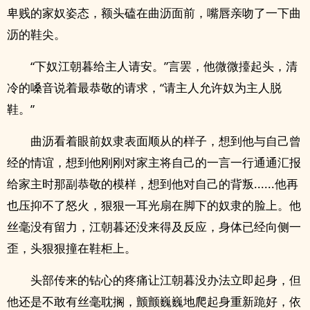
卑贱的家奴姿态，额头磕在曲沥面前，嘴唇亲吻了一下曲
沥的鞋尖。
“下奴江朝暮给主人请安。”言罢，他微微擡起头，清
冷的嗓音说着最恭敬的请求，“请主人允许奴为主人脱
鞋。”
曲沥看着眼前奴隶表面顺从的样子，想到他与自己曾
经的情谊，想到他刚刚对家主将自己的一言一行通通汇报
给家主时那副恭敬的模样，想到他对自己的背叛......他再
也压抑不了怒火，狠狠一耳光扇在脚下的奴隶的脸上。他
丝毫没有留力，江朝暮还没来得及反应，身体已经向侧一
歪，头狠狠撞在鞋柜上。
头部传来的钻心的疼痛让江朝暮没办法立即起身，但
他还是不敢有丝毫耽搁，颤颤巍巍地爬起身重新跪好，依