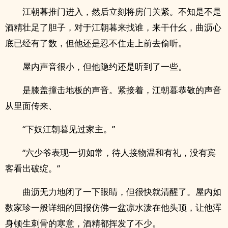
江朝暮推门进入，然后立刻将房门关紧。不知是不是
酒精壮足了胆子，对于江朝暮来找谁，来干什幺，曲沥心
底已经有了数，但他还是忍不住走上前去偷听。
屋内声音很小，但他隐约还是听到了一些。
是膝盖撞击地板的声音。紧接着，江朝暮恭敬的声音
从里面传来、
“下奴江朝暮见过家主。”
“六少爷表现一切如常，待人接物温和有礼，没有宾
客看出破绽。”
曲沥无力地闭了一下眼睛，但很快就清醒了。屋内如
数家珍一般详细的回报仿佛一盆凉水泼在他头顶，让他浑
身顿生刺骨的寒意，酒精都挥发了不少。