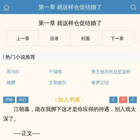
第一章 就这样仓促结婚了
第一章 就这样仓促结婚了
上ー章
目录
封面
下ー章
热门小说推荐
黑与白
干涸地
男主他为何总是这样
腌臜
主母难为
春梦之结
〔加入书签〕
江朝暮，跪在我脚下这才是你应得的待遇，别入戏太
深了。
-----正文-----