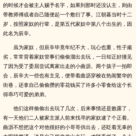
的时候才会被主人赐予名字，如果到那时还没认主，则由
带教师傅或者自己随便起一个敷衍了事。江朝暮当时十二
岁，按照家奴的行辈，是第五代家奴中第八个出生的，因
此名为辰辛。
虽为家奴，但辰辛毕竟年纪不大，玩心也重，性子顽
劣，常常背着家奴管事们偷偷溜出去玩，一日却正好撞见
了因为受了委屈尝试离家出走的小曲沥。两个孩子一拍即
合，辰辛大一些也有主见，便带着曲沥穿梭在热闹繁华的
街巷，还拿自己偷偷攒的零花钱买了许多小零食给这个长
得乖巧可爱的弟弟。
他们这样偷偷出去玩了几次，后来事情还是败露了，
有一天他们二人被家主派人前来找寻的家奴逮了个正着。
曲沥不想把这个对他很好的小哥哥供出去，还眨着无辜的