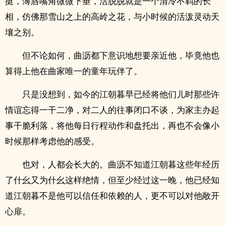
挺，薄唇嘴角微微下垂，活脱脱就是一个清冷不羁的长
相，仿佛那雪山之上的高岭之花，与小时候的活泼灵动天
壤之别。
但不论如何，曲沥都下意识地想要亲近他，毕竟他也
算得上他在曲家唯一的童年玩伴了。
只是没想到，如今的江朝暮早已经将他们儿时那些许
情谊忘得一干二净，对二人的往事闭口不谈，为家主办起
事干脆利落，将他每日行程动作和盘托出，再也不会像小
时候那样考虑他的感受。
也对，人都会长大的。曲沥不知道江朝暮这些年经历
了什幺又为什幺这样绝情，但至少经过这一晚，他已经知
道江朝暮不是他可以信任和依赖的人，更不可以对他敞开
心扉。