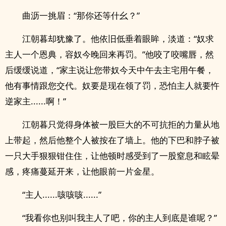
曲沥一挑眉：“那你还等什幺？”
江朝暮却犹豫了。他依旧低垂着眼眸，淡道：“奴求
主人一个恩典，容奴今晚回来再罚。”他咬了咬嘴唇，然
后缓缓说道，“家主说让您带奴今天中午去主宅用午餐，
他有事情跟您交代。奴要是现在领了罚，恐怕主人就要忤
逆家主......啊！”
江朝暮只觉得身体被一股巨大的不可抗拒的力量从地
上带起，然后他整个人被按在了墙上。他的下巴和脖子被
一只大手狠狠钳住住，让他顿时感受到了一股窒息和眩晕
感，疼痛蔓延开来，让他眼前一片金星。
“主人......咳咳咳......”
“我看你也别叫我主人了吧，你的主人到底是谁呢？”