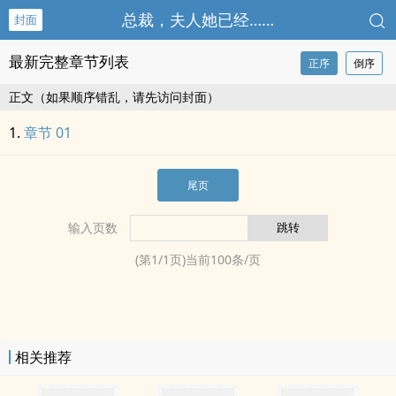
总裁，夫人她已经……
封面
最新完整章节列表
正序
倒序
正文（如果顺序错乱，请先访问封面）
章节 01
尾页
输入页数
(第
1
/
1
页)当前
100
条/页
相关推荐