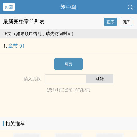
笼中鸟
封面
最新完整章节列表
正序
倒序
正文（如果顺序错乱，请先访问封面）
章节 01
尾页
输入页数
(第
1
/
1
页)当前
100
条/页
相关推荐