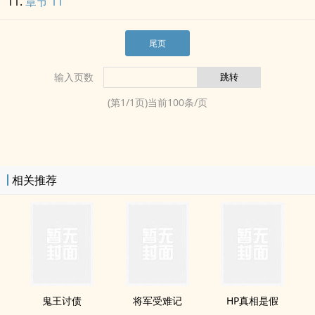
章节 11
尾页
输入页数
(第
1
/
1
页)当前
100
条/页
相关推荐
鬼王讨债
将军受难记
HP真相是假