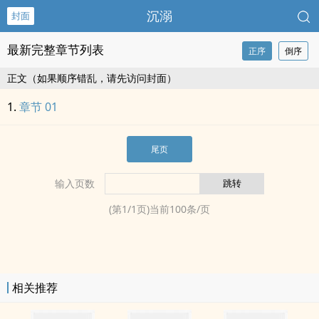
沉溺
封面
最新完整章节列表
正序
倒序
正文（如果顺序错乱，请先访问封面）
章节 01
尾页
输入页数
(第
1
/
1
页)当前
100
条/页
相关推荐