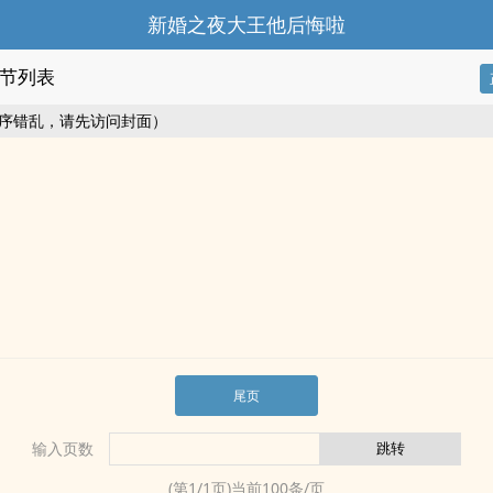
新婚之夜大王他后悔啦
节列表
序错乱，请先访问封面）
尾页
输入页数
(第
1
/
1
页)当前
100
条/页