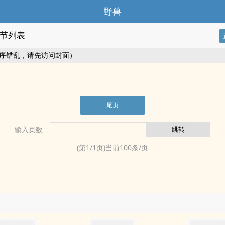
野兽
节列表
序错乱，请先访问封面）
尾页
输入页数
(第
1
/
1
页)当前
100
条/页