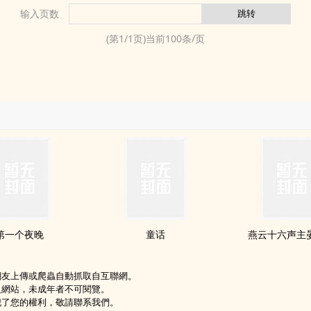
输入页数
(第
1
/
1
页)当前
100
条/页
第一个夜晚
童话
燕云十六声主
網友上傳或爬蟲自動抓取自互聯網。
級網站，未成年者不可閱覽。
犯了您的權利，敬請聯系我們。