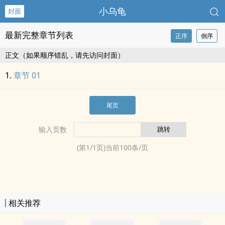
小乌龟
封面
最新完整章节列表
正序
倒序
正文（如果顺序错乱，请先访问封面）
章节 01
尾页
输入页数
(第
1
/
1
页)当前
100
条/页
相关推荐