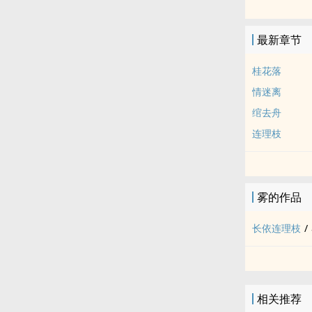
白天弟弟听哥
晚上哥哥听弟
最新章节
桂花落
情迷离
绾去舟
连理枝
雾的作品
长依连理枝
/
相关推荐