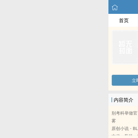
首页
立
内容简介
别考科举做官
雾
原创小说 - BL
古代 - 骨科 - 