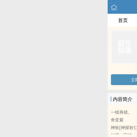
首页
立
内容简介
一错再错。
奇亚紫
神狄[神探狄仁杰
短篇 - 完结