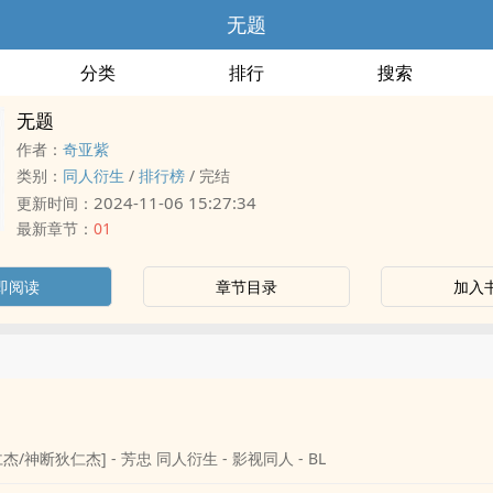
无题
分类
排行
搜索
无题
作者：
奇亚紫
类别：
同人衍生
/
排行榜
/
完结
2024-11-06 15:27:34
更新时间：
最新章节：
01
即阅读
章节目录
加入
/神断狄仁杰] - 芳忠 同人衍生 - 影视同人 - BL