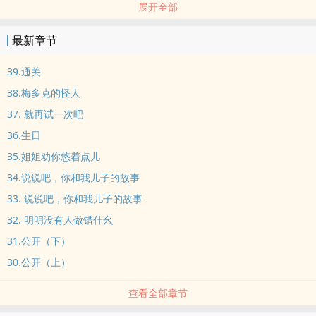
展开全部
CP：叶回X林开
平平无奇的一天，叶回在自家餐厅全程目睹少年时代的暗恋对象求
最新章节
婚、被甩……
是追呢？还是追呢？还是追呢？
39.通关
2021作。
38.梅多克的怪人
37. 就再试一次吧
36.生日
35.姐姐劝你悠着点儿
34.说说吧，你和我儿子的故事
33. 说说吧，你和我儿子的故事
32. 明明没有人做错什幺
31.公开（下）
30.公开（上）
查看全部章节