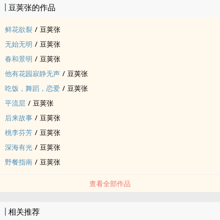
豆荚张的作品
鲜花欲裂
/
豆荚张
无始无明
/
豆荚张
春和景明
/
豆荚张
他有花园寂静无声
/
豆荚张
吃饭，舞蹈，恋爱
/
豆荚张
平流层
/
豆荚张
后来故事
/
豆荚张
桃李芬芳
/
豆荚张
深海有光
/
豆荚张
野餐指南
/
豆荚张
查看全部作品
相关推荐