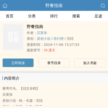
野餐指南
首页
分类
排行
搜索
足迹
野餐指南
作者：
豆荚张
类别：
原创小说
/
排行榜
/
完结
2024-11-06 15:27:33
更新时间：
最新章节：
39.通关
立即阅读
章节目录
加入书架
内容简介
掰弯竹马。【旧文存档】
豆荚张
原创小说 - BL - 长篇 - 完结
现代 - 小甜饼 - 治愈 - 暗恋