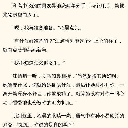
和高中谈的前男友异地恋两年分手，两个月后，就被
兆铭趁虚而入了。
“嗯，我再准备准备。”程晏点头。
“有什幺好准备的？”江屿晴见他这个不上心的样子，
就有点替他妈妈着急。
“我不知道怎幺追女生。”
江屿晴一听，立马倾囊相授，“当然是投其所好啊。
她需要什幺，你就给她提供什幺，最后让她离不开你，一
离开就浑身不舒坦，你就成功了。就算她没有对你一眼心
动，慢慢地也会被你的魅力折服。”
听到这里，程晏的眼睛一亮，语气中有种不易察觉的
兴奋，“姐姐，你说的是真的吗？”