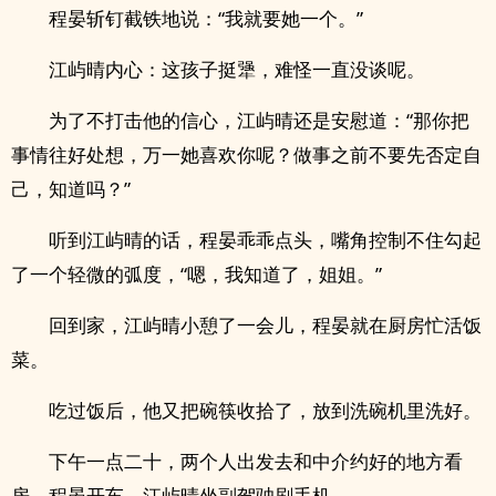
程晏斩钉截铁地说：“我就要她一个。”
江屿晴内心：这孩子挺犟，难怪一直没谈呢。
为了不打击他的信心，江屿晴还是安慰道：“那你把
事情往好处想，万一她喜欢你呢？做事之前不要先否定自
己，知道吗？”
听到江屿晴的话，程晏乖乖点头，嘴角控制不住勾起
了一个轻微的弧度，“嗯，我知道了，姐姐。”
回到家，江屿晴小憩了一会儿，程晏就在厨房忙活饭
菜。
吃过饭后，他又把碗筷收拾了，放到洗碗机里洗好。
下午一点二十，两个人出发去和中介约好的地方看
房，程晏开车，江屿晴坐副驾驶刷手机。