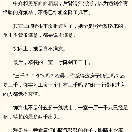
中介和房东面面相觑，后背冷汗涔涔，以为遇到个有
经验的麻烦精，不得已给租金降了几百。
其实江屿晴根本没租过房子，她全是照着攻略来的，
反正不管多满意，都要说不满意。
实际上，她是真不满意。
最后，精装的一室一厅降到了三千。
“三千？！抢钱吗？程晏，你觉得这房子能住吗？还
要三千，你实习工资一个月有三千吗？”她一个没租过房
的人都觉得离谱。
御海也不是什幺超一线城市，一室一厅一千八已经足
够，精装的最多两千出头。
程晏在一旁看着江屿晴气鼓鼓的样子，眼睛里含着