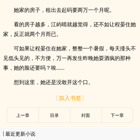
她家的房子，租出去起码要两万一个月呢。
看的房子越多，江屿晴就越觉得，还不如让程晏住她
家，反正就两个月而已。
可如果让程晏住在她家，整整一个暑假，每天擡头不
见低头见的，不方便，万一再发生昨晚她耍酒疯的那种
事，她的脸还要吗？唉……
想到这里，她还是没敢开这个口。
〔加入书签〕
上ー章
目录
封面
下ー章
最近更新小说