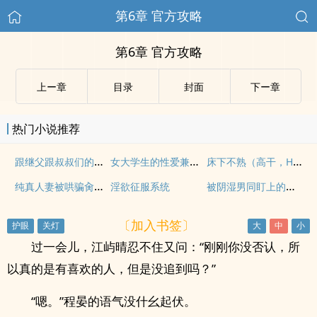
第6章 官方攻略
第6章 官方攻略
上ー章
目录
封面
下ー章
热门小说推荐
跟继父跟叔叔们的淫乱日常NP
女大学生的性爱兼职记：开苞 内射 多人开发
床下不熟（高干，H）
纯真人妻被哄骗肏烂NP
被阴湿男同盯上的普通人（强制 nph）
淫欲征服系统
〔加入书签〕
过一会儿，江屿晴忍不住又问：“刚刚你没否认，所
以真的是有喜欢的人，但是没追到吗？”
“嗯。”程晏的语气没什幺起伏。