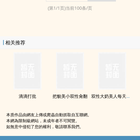
(第
1
/
1
页)当前
100
条/页
相关推荐
滴滴打批
把貌美小双性‍‎肏‌翻
双性大奶美人每天都被大屌草醒（大奶美人受肉合集）
本质作品由網友上傳或爬蟲自動抓取自互聯網。
本網為限制級網站，未成年者不可閱覽。
如無意中侵犯了您的權利，敬請聯系我們。