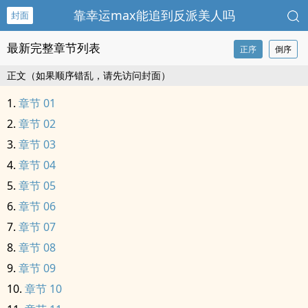
靠幸运max能追到反派美人吗
封面
最新完整章节列表
正序
倒序
正文（如果顺序错乱，请先访问封面）
章节 01
章节 02
章节 03
章节 04
章节 05
章节 06
章节 07
章节 08
章节 09
章节 10