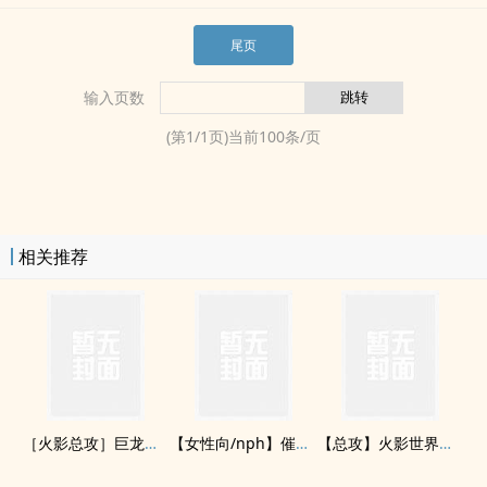
尾页
输入页数
(第
1
/
1
页)当前
100
条/页
相关推荐
［火影总攻］巨龙今天修罗场了吗
【女性向/nph】催眠所有人都爱我
【总攻】火影世界的虫族生活