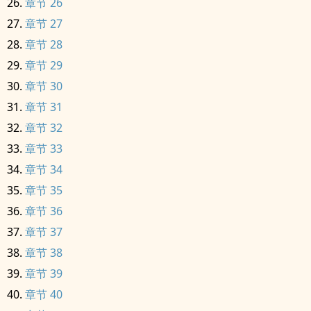
章节 26
章节 27
章节 28
章节 29
章节 30
章节 31
章节 32
章节 33
章节 34
章节 35
章节 36
章节 37
章节 38
章节 39
章节 40