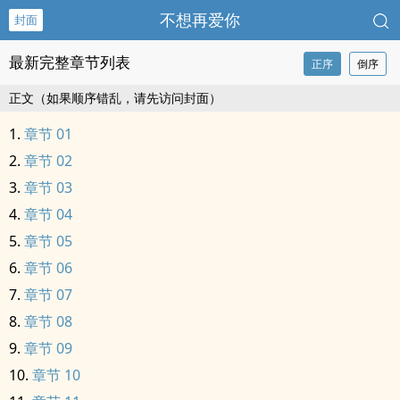
不想再爱你
封面
最新完整章节列表
正序
倒序
正文（如果顺序错乱，请先访问封面）
章节 01
章节 02
章节 03
章节 04
章节 05
章节 06
章节 07
章节 08
章节 09
章节 10