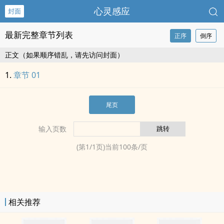
心灵感应
封面
最新完整章节列表
正序
倒序
正文（如果顺序错乱，请先访问封面）
章节 01
尾页
输入页数
(第
1
/
1
页)当前
100
条/页
相关推荐