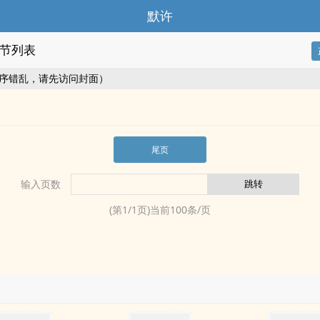
默许
节列表
序错乱，请先访问封面）
尾页
输入页数
(第
1
/
1
页)当前
100
条/页