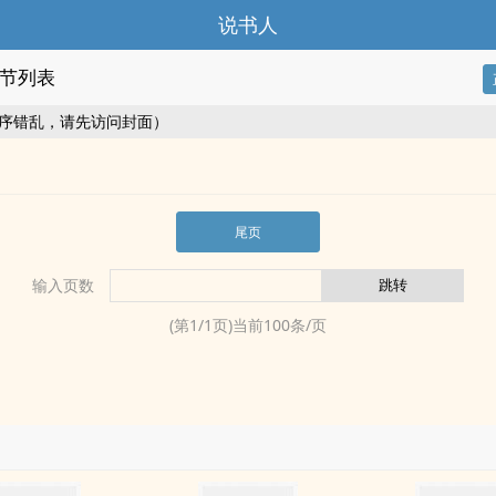
说书人
节列表
序错乱，请先访问封面）
尾页
输入页数
(第
1
/
1
页)当前
100
条/页