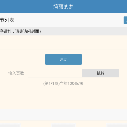
绮丽的梦
节列表
序错乱，请先访问封面）
尾页
输入页数
(第
1
/
1
页)当前
100
条/页