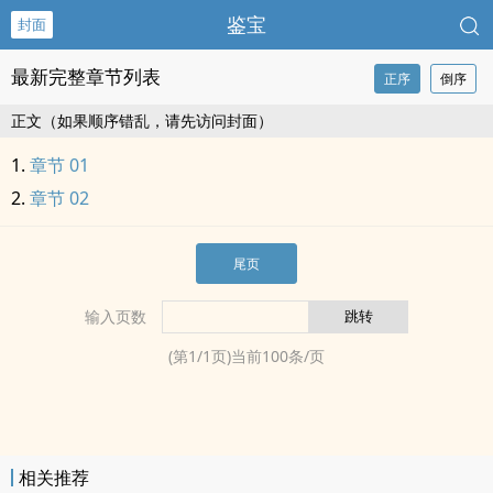
鉴宝
封面
最新完整章节列表
正序
倒序
正文（如果顺序错乱，请先访问封面）
章节 01
章节 02
尾页
输入页数
(第
1
/
1
页)当前
100
条/页
相关推荐